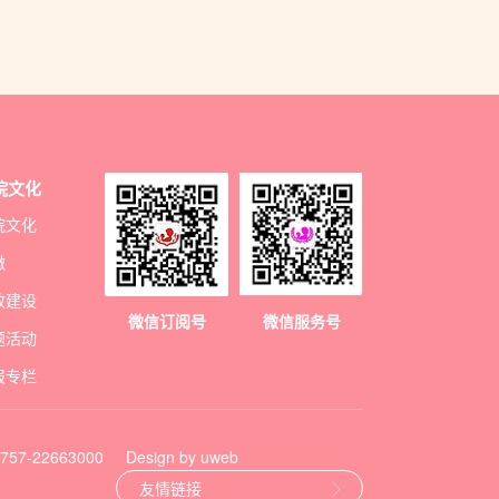
院文化
院文化
徽
政建设
微信订阅号
微信服务号
题活动
报专栏
7-22663000
Design by uweb
友情链接