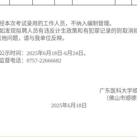
经本次考试录用的工作人员，不纳入编制管理。
如发现拟聘人员有违反计生政策和有犯罪记录的则取消
其他问题，请与我单位反映。
公示时间：
202
5
年
6
月
18
日
-
6
月
24
日。
监督电话：
0757-22666682
广东医科大学顺德
（佛山市顺德区
202
5
年
6
月
18
日