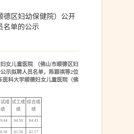
顺德区妇幼保健院）公开
员名单的公示
德妇女儿童医院
（佛山市顺德区妇
行公示拟聘人员名单，
陈颖祺
等
2位
东医科大学顺德妇女儿童医院（佛
面试成
试工成
综合成
绩
绩
绩
79.44
94.50
84.43
78.56
83.50
82.17