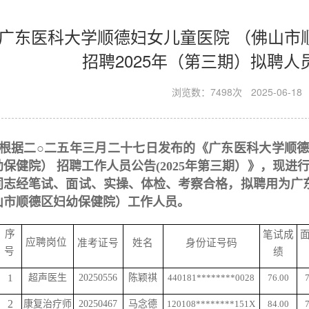
广东医科大学顺德妇女儿童医院 （佛山市
招聘2025年（第三期）拟聘人
浏览数：7498次
2025-06-18
根据二
○二
五
年
三
月
二十七
日发布的《广东医科大学顺
幼保健院） 招聘工作人员公告(202
5
年第
三
期）》，现进
同志经笔试、面试、实操、体检、考察合格，拟聘用为广
山市顺德区妇幼保健院）工作人员。
序
笔试成
应聘岗位
准考证号
姓名
身份证号码
号
绩
1
超声医生
20250556
陈颖祺
440181********0028
76.00
2
康复治疗师
20250467
马念德
120108********151X
84.00