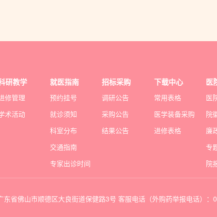
科研教学
就医指南
招标采购
下载中心
医
进修管理
预约挂号
调研公告
常用表格
医
学术活动
就诊须知
采购公告
医学装备采购
院
科室分布
结果公告
进修表格
廉
交通指南
专
专家出诊时间
院
 地址：广东省佛山市顺德区大良街道保健路3号 客服电话（外购药举报电话）：075