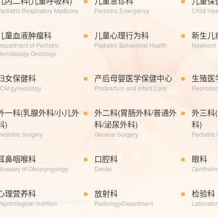
儿内二科(儿童呼吸科)
儿童急诊科
儿童保
ediatric Respiratory Medicine
Pediatric Emergency
Child Hea
儿童血液肿瘤科
儿童心理行为科
新生儿
epartment of Pediatric
Pediatric Behavioral Health
Newborn 
Hematology Oncology
妇女保健科
产后母婴医学保健中心
生殖医
TCM gynecology
Postpartum and Infant Care
Reproduc
外一科(乳腺外科/小儿外
外二科(胃肠外科/普通外
外三科
科)
科/泌尿外科)
科)
ediatric Surgery
General Surgery
Pediatric
耳鼻咽喉科
口腔科
眼科
lossary of Otolaryngology
Dental
Ophthalm
心理营养科
放射科
检验科
sychological nutrition
RadiologyDepartment
Laborator