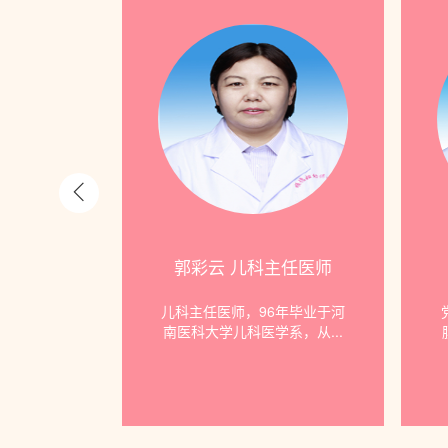
主任...
郭彩云 儿科主任医师
授、主任医
儿科主任医师，96年毕业于河
，院长。擅
南医科大学儿科医学系，从...