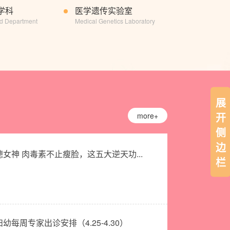
学科
医学遗传实验室
nd Department
Medical Genetics Laboratory
展
开
more+
侧
边
女神 肉毒素不止瘦脸，这五大逆天功...
栏
幼每周专家出诊安排（4.25-4.30）