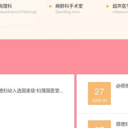
病理科
麻醉科手术室
超声医
epartment of Pathology​
Operating room
Ultrasou
@顺德
27
妇幼入选国家级“妇孺国医堂...
2026-04
顺德妇