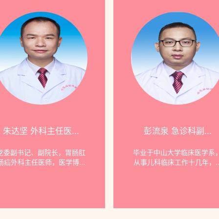
朱达坚 外科主任医...
彭流泉 急诊科副...
党委副书记、副院长，胃肠肛
毕业于中山大学临床医学系
肠疝外科主任医师，医学博...
从事儿科临床工作十几年，..