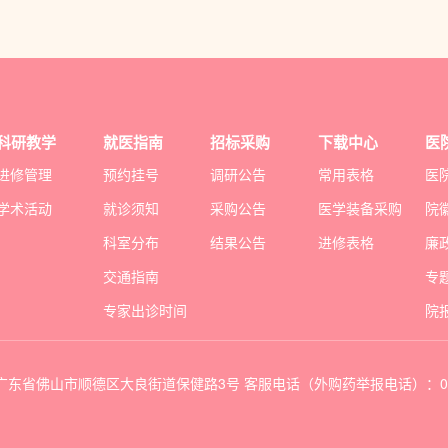
科研教学
就医指南
招标采购
下载中心
医
进修管理
预约挂号
调研公告
常用表格
医
学术活动
就诊须知
采购公告
医学装备采购
院
科室分布
结果公告
进修表格
廉
交通指南
专
专家出诊时间
院
 地址：广东省佛山市顺德区大良街道保健路3号 客服电话（外购药举报电话）：075