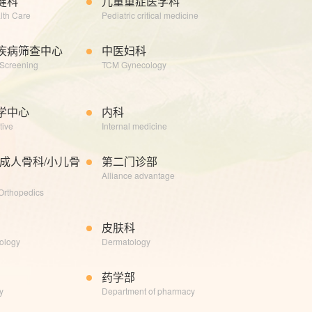
健科
儿童重症医学科
lth Care
Pediatric critical medicine
疾病筛查中心
中医妇科
Screening
TCM Gynecology
学中心
内科
tive
Internal medicine
(成人骨科/小儿骨
第二门诊部
Alliance advantage
 Orthopedics
皮肤科
ology
Dermatology
药学部
y
Department of pharmacy