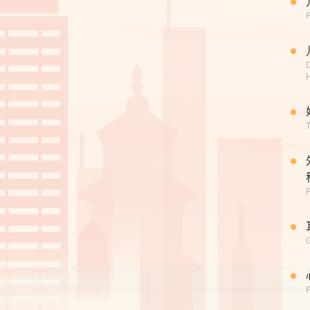
P
D
P
G
P