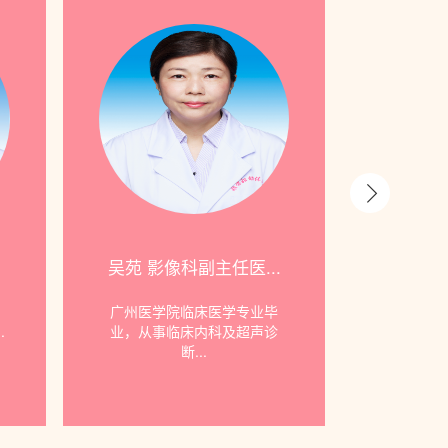
吴苑 影像科副主任医...
陈日玲 儿
，
广州医学院临床医学专业毕
陈日玲，
.
业，从事临床内科及超声诊
师、硕士
断...